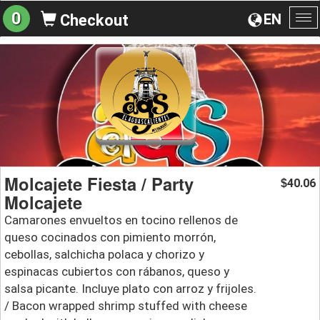
0
EN
Checkout
To
na
Molcajete Fiesta / Party
40.06
$
Molcajete
Camarones envueltos en tocino rellenos de
queso cocinados con pimiento morrón,
cebollas, salchicha polaca y chorizo y
espinacas cubiertos con rábanos, queso y
salsa picante. Incluye plato con arroz y frijoles.
/ Bacon wrapped shrimp stuffed with cheese